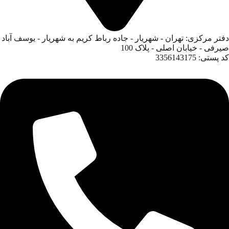
دفتر مرکزی: تهران - شهریار - جاده رباط کریم به شهریار - یوسف آباد
صیرفی - خیابان اصلی - پلاک 100
کد پستی: 3356143175