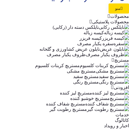
منو
محصولات
محصولات پلاستیکی
نایلکس دسته دار (رکابی)
کیسه زباله
کیسه فریزر
سفره یکبار مصرف
نایلون عریض کشاورزی و گلخانه
ظروف یکبار مصرف
مستربچ
مستربچ کربنات کلسیوم
مستربچ مشکی
مستربچ سفید
مستربچ رنگی
افزودنی
مستربچ لیز کننده
مستربچ خوشبو کننده
مستربچ شفاف کننده
مستربچ رطوبت گیر
خدمات
کاتالوگ
اخبار و رویداد