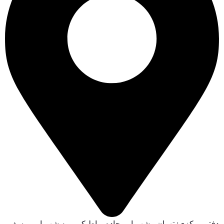
دفتر مرکزی: تهران - شهریار - جاده رباط کریم به شهریار - یوسف