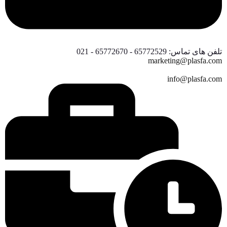
تلفن های تماس: 65772529 - 65772670 - 021
marketing@plasfa.com
info@plasfa.com