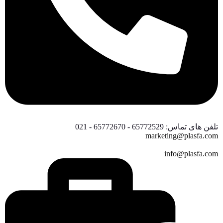
تلفن های تماس: 65772529 - 65772670 - 021
marketing@plasfa.com
info@plasfa.com