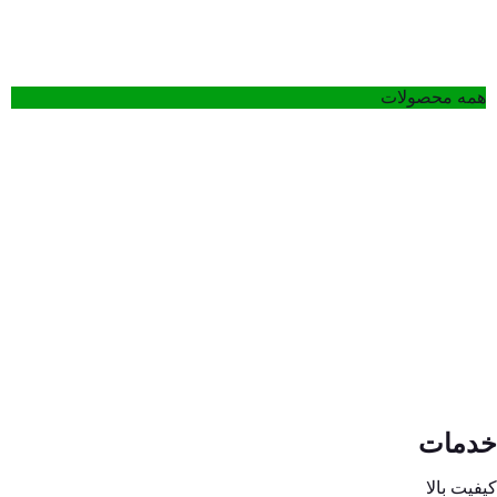
همه محصولات
سفره
نایلون
کیسه
یکبار
ظروف
عریض
فریزر
مصرف
یکبار
کشاورزی
رایگان
رایگان
مصرف
و گلخانه
رایگان
رایگان
خدمات
کیفیت بالا